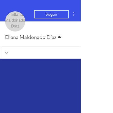
Más acciones
Seguir
Administrador
Eliana Maldonado Díaz